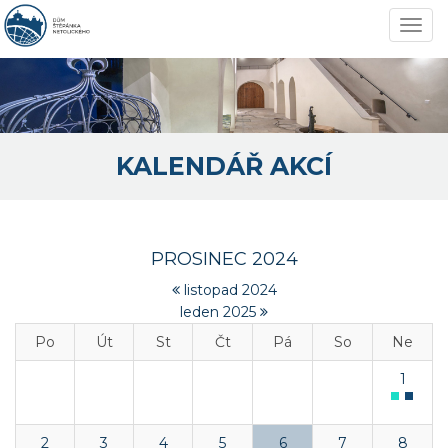
Navi
KALENDÁŘ AKCÍ
PROSINEC 2024
listopad 2024
leden 2025
Po
Út
St
Čt
Pá
So
Ne
1
2
3
4
5
6
7
8