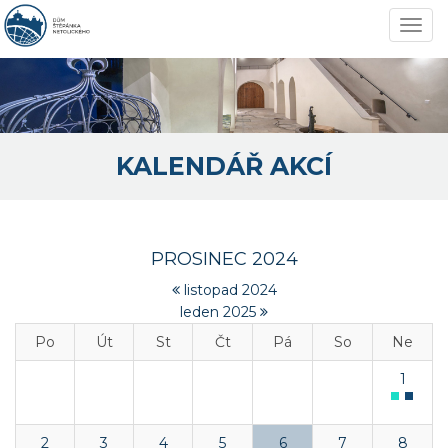
Navi
KALENDÁŘ AKCÍ
PROSINEC 2024
listopad 2024
leden 2025
Po
Út
St
Čt
Pá
So
Ne
1
2
3
4
5
6
7
8