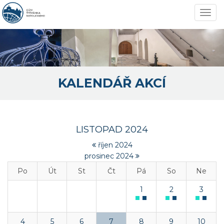
Navi
KALENDÁŘ AKCÍ
LISTOPAD 2024
říjen 2024
prosinec 2024
Po
Út
St
Čt
Pá
So
Ne
1
2
3
4
5
6
7
8
9
10