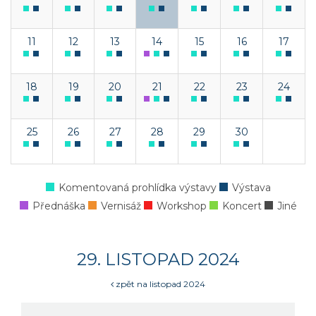
11
12
13
14
15
16
17
18
19
20
21
22
23
24
25
26
27
28
29
30
Komentovaná prohlídka výstavy
Výstava
Přednáška
Vernisáž
Workshop
Koncert
Jiné
29. LISTOPAD 2024
zpět na listopad 2024