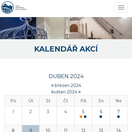
Navi
KALENDÁŘ AKCÍ
DUBEN 2024
březen 2024
květen 2024
Po
Út
St
Čt
Pá
So
Ne
1
2
3
4
5
6
7
8
9
10
11
12
13
14