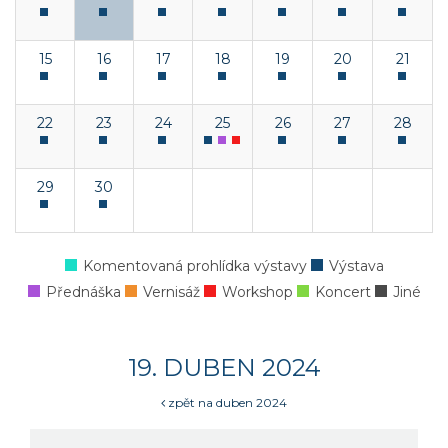
15
16
17
18
19
20
21
22
23
24
25
26
27
28
29
30
Komentovaná prohlídka výstavy
Výstava
Přednáška
Vernisáž
Workshop
Koncert
Jiné
19. DUBEN 2024
zpět na duben 2024