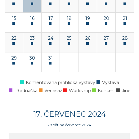
15
16
17
18
19
20
21
22
23
24
25
26
27
28
29
30
31
Komentovaná prohlídka výstavy
Výstava
Přednáška
Vernisáž
Workshop
Koncert
Jiné
17. ČERVENEC 2024
zpět na červenec 2024