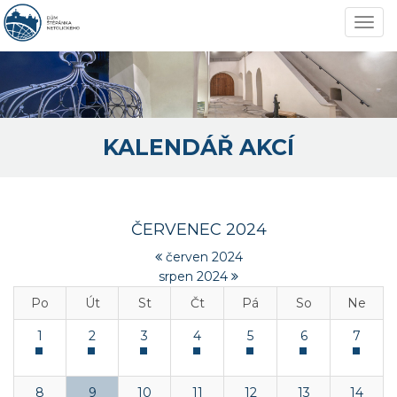
Navi
KALENDÁŘ AKCÍ
ČERVENEC 2024
červen 2024
srpen 2024
Po
Út
St
Čt
Pá
So
Ne
1
2
3
4
5
6
7
8
9
10
11
12
13
14