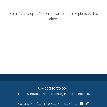
Na měsíc listopad 2025 nemáme zatím v plánu žádné
akce.
+420 380 130 004
dum.stepanka.netolickeho@mesto-trebon.cz
PROJEKTY
ČASTÉ DOTAZY
KARIÉRA