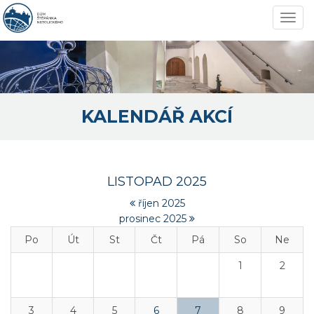
Navi
KALENDÁŘ AKCÍ
LISTOPAD 2025
říjen 2025
prosinec 2025
Po
Út
St
Čt
Pá
So
Ne
1
2
3
4
5
6
7
8
9