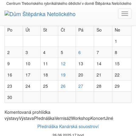
Centrum Třeboňského rybníkářského dědictví v domě Štěpánka Netolického
červen 2025
Navig
květen 2025
červenec 2025
Po
Út
St
Čt
Pá
So
Ne
1
2
3
4
5
6
7
8
9
10
11
12
13
14
15
16
17
18
19
20
21
22
23
24
25
26
27
28
29
30
Komentovaná prohlídka
výstavy
Výstava
Přednáška
Vernisáž
Workshop
Koncert
Jiné
Přednáška Kanárská souostroví
26.06.2025 17 hod