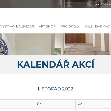
Centrum Třeboňs
VÝSTAVY KALENDÁŘ
ART SHOP
PRO ŠKOLY
KALENDÁŘ AKCÍ
KALENDÁŘ AKCÍ
LISTOPAD 2022
t
Čt
Pá