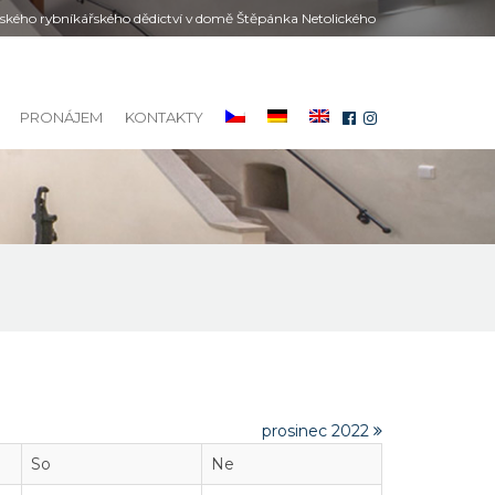
kého rybníkářského dědictví v domě Štěpánka Netolického
PRONÁJEM
KONTAKTY
prosinec 2022
So
Ne