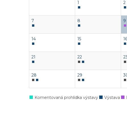
1
2
7
8
9
14
15
1
21
22
2
28
29
3
Komentovaná prohlídka výstavy
Výstava