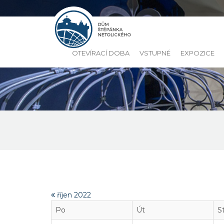
OTEVÍRACÍ DOBA
VSTUPNÉ
EXPOZICE
říjen 2022
Po
Út
S