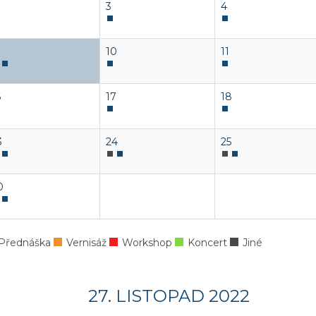
3
4
10
11
6
17
18
3
24
25
0
Přednáška
Vernisáž
Workshop
Koncert
Jiné
27. LISTOPAD 2022